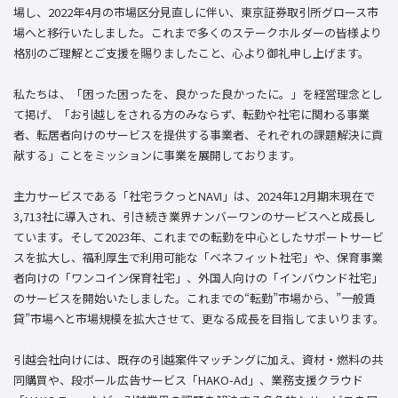
場し、2022年4月の市場区分見直しに伴い、東京証券取引所グロース市
場へと移行いたしました。これまで多くのステークホルダーの皆様より
格別のご理解とご支援を賜りましたこと、心より御礼申し上げます。
私たちは、「困った困ったを、良かった良かったに。」を経営理念とし
て掲げ、「お引越しをされる方のみならず、転勤や社宅に関わる事業
者、転居者向けのサービスを提供する事業者、それぞれの課題解決に貢
献する」ことをミッションに事業を展開しております。
主力サービスである「社宅ラクっとNAVI」は、2024年12月期末現在で
3,713社に導入され、引き続き業界ナンバーワンのサービスへと成長し
ています。そして2023年、これまでの転勤を中心としたサポートサービ
スを拡大し、福利厚生で利用可能な「ベネフィット社宅」や、保育事業
者向けの「ワンコイン保育社宅」、外国人向けの「インバウンド社宅」
のサービスを開始いたしました。これまでの“転勤”市場から、”一般賃
貸”市場へと市場規模を拡大させて、更なる成長を目指してまいります。
引越会社向けには、既存の引越案件マッチングに加え、資材・燃料の共
同購買や、段ボール広告サービス「HAKO-Ad」、業務支援クラウド