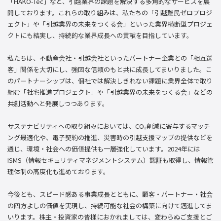
「HAKO-Tec」など、引越業界の課題を解決する多角的なサービスを展
開しております。これらの取り組みは、私たちの「引越難民ゼロプロジ
ェクト」や「引越業界の未来をつくる会」といった業界横断型プロジェ
クトにも結実し、持続的な業界成長への貢献を目指しています。
私たちは、不動産会社・引越会社といったパートナー企業との「相互送
客」関係を大切にし、強固な信頼のもと共に成長してまいりました。こ
のパートナーシップは、個社では解決しきれない課題に業界全体で取り
組む「社宅推進プロジェクト」や「引越業界の未来をつくる会」などの
共創活動へと発展しつつあります。
サステナビリティへの取り組みにおいては、CO₂削減に寄与するマッチ
ング最適化や、電子契約の推進、災害時の引越支援マップの提供などを
通じ、環境・社会への価値提供も一層強化しています。2024年には
ISMS（情報セキュリティマネジメントシステム）認証も取得し、情報管
理体制の高度化も進めております。
今後とも、スピード感ある事業成長とともに、顧客・パートナー・社会
の四方よしの価値を実現し、持続可能な社会の構築に向けて邁進してま
いります。株主・投資家の皆様におかれましては、変わらぬご支援とご