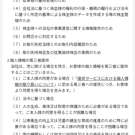
（３）従業者の雇用管理のため
（４）会社法に基づく株主様の権利の行使・義務の履行および法令
に基づく所定の基準による株主様のデータを作成する等の株主管
理のため
（５）株主様への当社の事業運営に関する情報提供のため
（６）お問合せに対応するため
（７）お取引先担当様とのお取引内容確認のため
（８）取引先持株会及び従業員持株会の事務のため
2.個人情報の第三者提供
当社は、次に掲げる場合を除き、お客様の個人情報を第三者に提供
することはございません。
（１）ご本人様の同意がある場合（「
提供サービスにおける個人情
報の取り扱いについて
」に定める第三者への提供につき、お客様
より同意を得た場合を含みます。）
（２）法令に基づく場合
（３）人の生命、身体又は財産の保護のために必要がある場合であ
って、ご本人様の同意を得ることが困難な場合
（４）公衆衛生の向上又は児童の健全な育成の推進のために特に必
要がある場合であって、ご本人様の同意を得ることが困難な場合
（５）国の機関もしくは地方公共団体又はその委託を受けた者が法