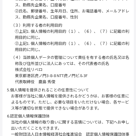
ス、勤務先企業名、口座番号
②氏名、郵便番号、生年月日、住所、お電話番号、メールアドレ
ス、勤務先企業名、口座番号、性別
（３）利用する者の利用目的
①上記1. 個人情報の利用目的（１）、（６）、（７）に記載の利
用目的に同じ。
②上記1. 個人情報の利用目的（１）、（６）、（７）に記載の利
用目的に同じ。
（４）当該個人データの管理について責任を有する者の氏名又は名
称及び住所並びに法人にあっては、その代表者の氏名
株式会社リベロ
東京都港区虎ノ門3-8-8 NTT虎ノ門ビル3F
代表取締役 鹿島 秀俊
5.個人情報を提供されることの任意性について
お客様が当社に個人情報を提供されるかどうかは、お客様の任意に
よるものです。ただし、必要な項目をいただけない場合、各サービ
ス等が適切な状態で提供できない場合があります。
6.認定個人情報保護団体
当社の個人情報の取り扱いに関する苦情については、下記へお申し
出いただくこともできます。
一般財団法人日本情報経済社会推進協会 認定個人情報保護団体事