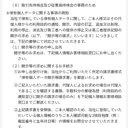
（８）取引先持株会及び従業員持株会の事務のため
8.保有個人データに関する事項の周知
当社で保有している保有個人データに関して、ご本人様又はその代
理人様からの利用目的の通知、開示、内容の訂正、追加又は削除、
利用の停止、消去及び第三者への提供の停止又は第三者提供記録の
開示の求め（以下、「開示等の請求」といいます）につきまして
は、下記の要領にて対応させていただきます。
（１）開示等の求めの申し出先
開示等のお求めは、下記個人情報お客様相談窓口にお申し出くだ
さい。
（２）開示等の求めに関するお手続き
①お申し出受付け後、当社からご利用いただく所定の請求書様式
「保有個人データ開示等請求書」を郵送いたします。
②ご記入いただいた請求書、代理人によるお求めの場合は代理人
であることを確認する書類、手数料分の郵便為替（利用目的の
通知並びに開示の請求の場合のみ）を下記個人情報お客様相談
窓口までご郵送ください。
③上記請求書を受領後、ご本人確認のため、当社に登録していた
だいている個人情報のうちご本人確認可能な2項目程度（例：
電話番号と生年月日等）の情報をお問合せさせていただきま
す。