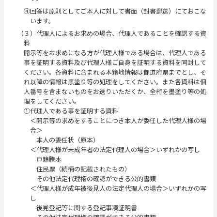
④回答は原則としてご本人に対して書面（封書郵送）にておこな
います。
（３）代理人によるお求めの場合、代理人であることを確認する資
料
開示等をお求めになる方が代理人様である場合は、代理人である
事を証明する資料及び代理人様ご自身を証明する資料を同封して
ください。各資料に含まれる本籍地情報は都道府県までとし、そ
れ以降の情報は黒塗り等の処理をしてください。また各資料は個
人番号を含まないものをお送りいただくか、全桁を墨塗り等の処
理をしてください。
①代理人である事を証明する資料
＜開示等の求めをすることにつき本人が委任した代理人様の場
合＞
本人の委任状（原本）
＜代理人様が未成年者の法定代理人の場合＞いずれかの写し
戸籍謄本
住民票（続柄の記載されたもの）
その他法定代理権の確認ができる公的書類
＜代理人様が成年被後見人の法定代理人の場合＞いずれかの写
し
後見登記等に関する登記事項証明書