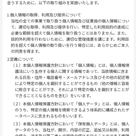
全うするために、以下の取り組みを実施いたします。
1.個人情報の取得、利用及び提供について
当社の全ての事業で取り扱う個人情報及び従業員の個人情報につい
て、適切な取得、利用及び提供を行い、特定した利用目的の達成に
必要な範囲を超えて個人情報を取り扱うことはありません。また、
目的外利用を行わないために、適切な管理措置を講じます。利用目
的を超えて個人情報の取り扱いを行う場合には、あらかじめご本人
の同意を得ます。
2.定義について
（１）本個人情報保護方針において「個人情報」とは、個人情報保
護法にいう生存する個人に関する情報であって、当該情報に含ま
れる氏名・住所・電話番号・メールアドレス及びその他の記述等
により特定の個人を識別することができるもの（他の情報と容易
に照合することができ、それにより特定の個人を識別することが
できることとなるものを含む）をいいます。
（２）本個人情報保護方針において「個人データ」とは、個人情報
のうち、特定の個人情報を検索できるよう体系的に構成されたデ
ータベースに含まれるものをいいます。
（３）本個人情報保護方針において「保有個人データ」とは、個人
データのうち、当社が、開示、内容の訂正、追加又は削除、利用
の停止、消去及び第三者への提供の停止を行うことのできる権限