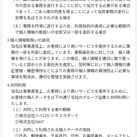
令の定める事務を遂行することに対して協力する必要がある場合
であって、ご本人様の同意を得ることによって当該事務の遂行に
支障を及ぼすおそれがある場合
（６）業務を円滑に遂行するため、利用目的の達成に必要な範囲内
で個人情報の取扱いの全部又は一部を委託する場合
3.個人情報取扱いの委託
当社は事業運営上、お客様により良いサービスを提供するために業
務の一部を外部に委託しています。業務委託先に対しては、個人情
報を預けることがあります。この場合、個人情報を適切に取り扱っ
ていると認められる委託先を選定し、契約等において個人情報の適
正管理・機密保持などによりお客様の個人情報の漏洩防止に必要な
事項を取決め、適切な管理を実施させます。
4.共同利用
当社は事業運営上、お客様により良いサービスを提供するために、
お客様の個人データを以下の通り当社のグループ企業と共同利用い
たします。
（１）共同して利用する者の範囲
①株式会社リベロビジネスサポート
②株式会社TANT
（２）共同して利用される個人データの項目
①氏名、郵便番号、生年月日、住所、お電話番号、メールアドレ