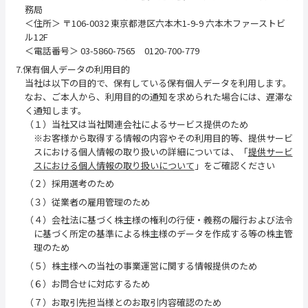
務局
＜住所＞ 〒106-0032 東京都港区六本木1-9-9 六本木ファーストビ
ル12F
＜電話番号＞ 03-5860-7565 0120-700-779
7.保有個人データの利用目的
当社は以下の目的で、保有している保有個人データを利用します。
なお、ご本人から、利用目的の通知を求められた場合には、遅滞な
く通知します。
（１）当社又は当社関連会社によるサービス提供のため
※お客様から取得する情報の内容やその利用目的等、提供サービ
スにおける個人情報の取り扱いの詳細については、「
提供サービ
スにおける個人情報の取り扱いについて
」をご確認ください
（２）採用選考のため
（３）従業者の雇用管理のため
（４）会社法に基づく株主様の権利の行使・義務の履行および法令
に基づく所定の基準による株主様のデータを作成する等の株主管
理のため
（５）株主様への当社の事業運営に関する情報提供のため
（６）お問合せに対応するため
（７）お取引先担当様とのお取引内容確認のため