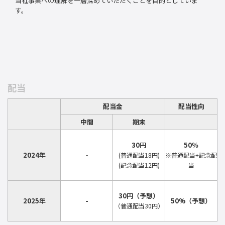
当社事業への理解を一層深めていただくことを目的としていま
す。
配当
配当金
配当性向
中間
期末
30円
50％
2024年
-
(普通配当18円)
※普通配当+記念配
(記念配当12円)
当
30円（予想）
2025年
-
50%（予想）
（普通配当30円）