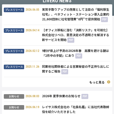
LIVERO NEWS
実質手取りアップの施策として注目の「福利厚生
2026.06.05
プレスリリース
社宅」、ベネフィット・ステーション導入企業約
21,600団体に社宅管理費“0円”で提供開始
PDF
【オフィス移転に潜む「決断リスク」を可視化】
2026.04.14
プレスリリース
株式会社リベロ、意思決定の不透明さを解消する
新サービスを開始
PDF
9割が値上げ予測の2026年春 高騰を避ける鍵は
2026.02.12
プレスリリース
『2月中の手配』にあり
PDF
同業他社関係者による営業秘密の不正持ち出しに
2025.11.26
プレスリリース
関するご報告
PDF
もっと見る
2026年 夏季休業のお知らせ
2026.08.03
PDF
お知らせ
レイサス株式会社の「社長名鑑」に当社代表取締
2026.06.19
お知らせ
役を紹介いただきました