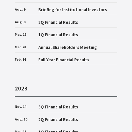
Aug. 9
Briefing for Institutional Investors
Aug. 9
2Q Financial Results
May. 15
1Q Financial Results
Mar. 28
Annual Shareholders Meeting
Feb. 14
Full Year Financial Results
2023
Nov. 14
3Q Financial Results
Aug. 10
2Q Financial Results
May. 15
1Q Financial Results