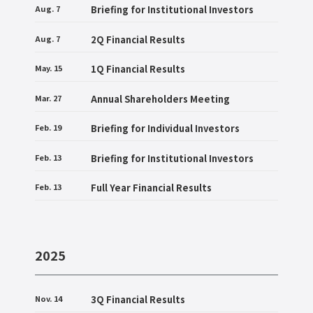
Aug. 7
Briefing for Institutional Investors
Aug. 7
2Q Financial Results
May. 15
1Q Financial Results
Mar. 27
Annual Shareholders Meeting
Feb. 19
Briefing for Individual Investors
Feb. 13
Briefing for Institutional Investors
Feb. 13
Full Year Financial Results
2025
Nov. 14
3Q Financial Results