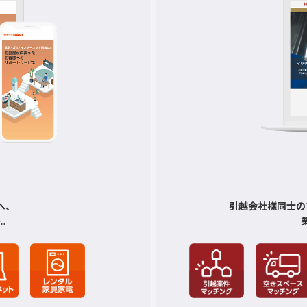
へ、
引越会社様同士の
ト。